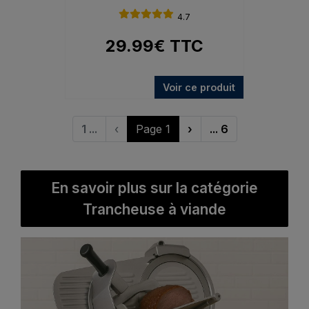
4.7
29.99
€
TTC
Voir ce produit
1 ...
‹
Page 1
›
... 6
En savoir plus sur la catégorie
Trancheuse à viande