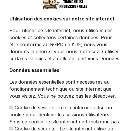
HENDI Couteau à Kebab Sans
Fil - Trancheuse Professionne...
Utilisation des cookies sur notre site internet
4.6
Pour utiliser ce site internet, nous utilisons des
205.14
€
TTC
cookies et collectons certaines données. Pour
être conforme au RGPD de l'UE, nous vous
donnons le choix si vous nous autorisez à utiliser
Voir ce produit
certains Cookies et à collecter certaines Données.
Données essentielles
Les données essentielles sont nécessaires au
fonctionnement technique du site internet que
vous visitez. Vous ne pouvez pas les désactiver.
Cookie de session : Le site internet utilise un
cookie pour identifier les sessions utilisateurs.
Sans ce cookie, le site internet ne fonctionne pas.
KitchenPro 850W - Trancheuse
Cookie de sécurité : Le site internet utilise un