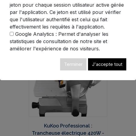
à viande professionnelle av...
jeton pour chaque session utilisateur active gérée
par l'application. Ce jeton est utilisé pour vérifier
que l'utilisateur authentifié est celui qui fait
3.9
effectivement les requêtes à l'application.
524.99
€
TTC
Google Analytics : Permet d'analyser les
statistiques de consultation de notre site et
améliorer l'expérience de nos visiteurs.
Voir ce produit
Terminer
J'accepte tout
KuKoo Professional :
Trancheuse électrique 420W -