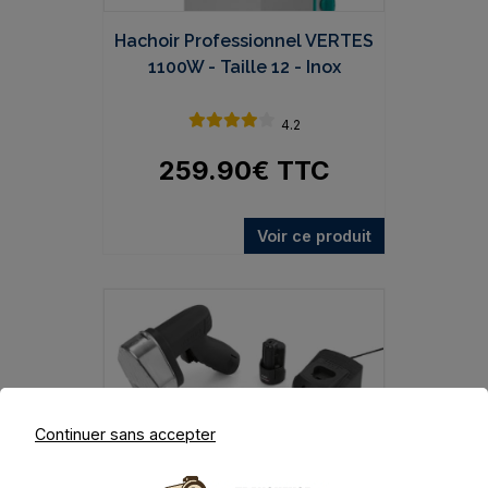
Hachoir Professionnel VERTES
1100W - Taille 12 - Inox
4.2
259.90
€
TTC
Voir ce produit
Continuer sans accepter