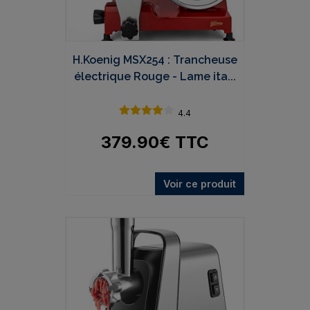
H.Koenig MSX254 : Trancheuse
électrique Rouge - Lame ita...
4.4
379.90
€
TTC
Voir ce produit