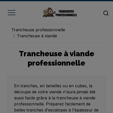
Trancheuse professionnelle
Trancheuse à viande
Accueil
Trancheuse à viande
Trancheuse à fromage
professionnelle
Trancheuse à jambon
Trancheuse à pain
Trancheuse à viande
En tranches, en lamelles ou en cubes, la
découpe de votre viande n'aura jamais été
Trancheuse à légume
aussi facile grâce à la trancheuse à viande
professionnelle. Préparez facilement de
Trancheuse électrique
belles tranches d'escalopes à l'épaisseur de