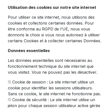
aluminium 195mm
Utilisation des cookies sur notre site internet
Pour utiliser ce site internet, nous utilisons des
cookies et collectons certaines données. Pour
Découvrez la
trancheuse électrique
être conforme au RGPD de l'UE, nous vous
professionnelle La zappa
, l'alliée
donnons le choix si vous nous autorisez à utiliser
indispensable des gastronomes exigeants et
certains Cookies et à collecter certaines Données.
des professionnels de la restauration. Dotée
Données essentielles
d'une lame de 195 mm en acier inoxydable
trempé et chromé, cet appareil polyvalent
Les données essentielles sont nécessaires au
vous permet de trancher avec précision
fonctionnement technique du site internet que
viandes, charcuteries, fromages et même le
vous visitez. Vous ne pouvez pas les désactiver.
pain.
Cookie de session : Le site internet utilise un
Conçue pour répondre aux besoins des
cookie pour identifier les sessions utilisateurs.
particuliers comme des professionnels, cette
Sans ce cookie, le site internet ne fonctionne pas.
trancheuse à viande professionnelle
allie
Cookie de sécurité : Le site internet utilise un
robustesse et fonctionnalité. Son corps en
jeton pour chaque session utilisateur active gérée
aluminium moulé sous pression verni garantit