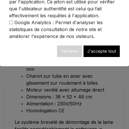
par l'application. Ce jeton est utilisé pour vérifier
une durabilité exceptionnelle, tandis que ses
que l'utilisateur authentifié est celui qui fait
pieds en caoutchouc antidérapant assurent
effectivement les requêtes à l'application.
une stabilité parfaite pendant l'utilisation.
Google Analytics : Permet d'analyser les
statistiques de consultation de notre site et
Caractéristiques techniques :
améliorer l'expérience de nos visiteurs.
Puissance : 140W
Lame de 195 mm facilement démontable
Terminer
J'accepte tout
(système breveté)
Épaisseur de coupe réglable de 0 à 15
mm
Chariot sur tube en acier avec
glissement sur roulement à billes
Moteur ventilé avec allumage direct
Dimensions : 38 x 52 x 46 cm
Alimentation : 230V/50Hz
Homologation CE
Le système breveté de démontage de la lame