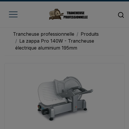
Trancheuse professionnelle
Produits
La zappa Pro 140W - Trancheuse
électrique aluminium 195mm
Accueil
Trancheuse à fromage
Trancheuse à jambon
Trancheuse à pain
Trancheuse à viande
Trancheuse à légume
Trancheuse électrique