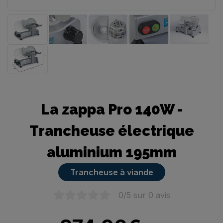
Trancheuse manuelle
La zappa Pro 140W -
Trancheuse électrique
aluminium 195mm
Trancheuse à viande
0
/5 sur
0
avis