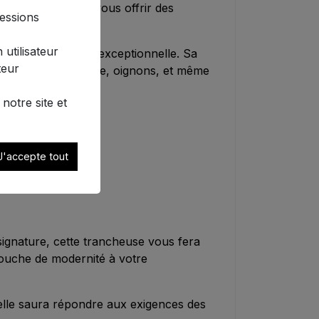
t ergonomie pour vous offrir des
sessions
 utilisateur
ntit une longévité exceptionnelle. Sa
teur
es, pommes de terre, oignons, et même
notre site et
J'accepte tout
ignature, cette trancheuse vous fera
touche de modernité à votre
elle saura répondre aux exigences des