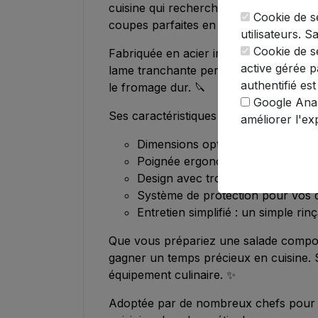
cuisine qui recherche précision et effic
Cookie de se
coupes parfaites en un tour de main.
utilisateurs. S
Cookie de sé
Fabriquée en acier inoxydable de qualit
active gérée pa
lame tranchante permet de couper ave
authentifié est
le fromage dur. 🔪
Google Analy
Ses caractéristiques principales :
améliorer l'ex
Dimensions optimales : 27,3 × 9,
Poignée ergonomique en plastique
Design avec trous de suspension
Système de protection pour vos doi
Entretien simplifié : un simple rinç
Que vous prépariez une salade compos
gagner un temps précieux en cuisine. 
équipement culinaire. ✨
Adoptée par de nombreux chefs pour sa