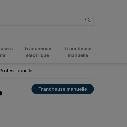
use à
Trancheuse
Trancheuse
me
électrique
manuelle
Professionnelle
Trancheuse manuelle
o