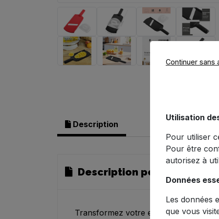
Continuer sans 
Utilisation de
Description
Pour utiliser 
Pour être con
autorisez à ut
Description pour Trancheus
Données esse
Les données es
que vous visit
Transformez votre expérience culinai