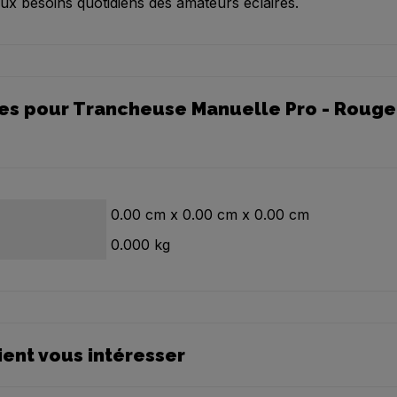
ux besoins quotidiens des amateurs éclairés.
es pour Trancheuse Manuelle Pro - Rouge 
0.00
cm
x
0.00
cm
x
0.00
cm
0.000
kg
ient vous intéresser