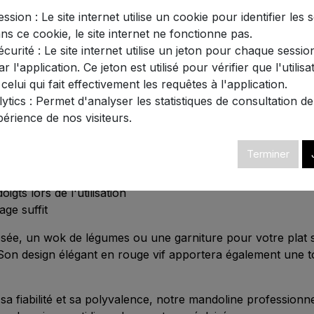
acité. Cette
trancheuse professionnelle
allie robustesse e
ssion : Le site internet utilise un cookie pour identifier les 
ans ce cookie, le site internet ne fonctionne pas.
curité : Le site internet utilise un jeton pour chaque session
é supérieure, cette mandoline résiste à la corrosion et gara
r l'application. Ce jeton est utilisé pour vérifier que l'utilisa
c précision une multitude d'aliments : carottes, concombr
 celui qui fait effectivement les requêtes à l'application.
tics : Permet d'analyser les statistiques de consultation de 
périence de nos visiteurs.
3 cm pour une manipulation aisée
Terminer
 PP de qualité alimentaire
 pour un rangement facile
gts lors de l'utilisation
age suffit
ée, un wok de légumes ou une garniture pour votre plat s
Son design élégant en rouge vif apportera également une 
 fiabilité et sa polyvalence, notre mandoline professionn