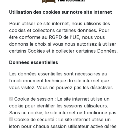
Zinc Chromé - 3 Fils Inclus
Utilisation des cookies sur notre site internet
Pour utiliser ce site internet, nous utilisons des
cookies et collectons certaines données. Pour
Offrez-vous l'excellence de la découpe
être conforme au RGPD de l'UE, nous vous
fromagère avec cette trancheuse premium
donnons le choix si vous nous autorisez à utiliser
entièrement métallique. Conçue pour les
certains Cookies et à collecter certaines Données.
véritables amateurs de fromage comme pour
les chefs les plus exigeants, elle allie
Données essentielles
robustesse et précision pour sublimer vos
plateaux et préparations culinaires.
Les données essentielles sont nécessaires au
fonctionnement technique du site internet que
Cette
trancheuse professionnelle
se
vous visitez. Vous ne pouvez pas les désactiver.
distingue par sa construction haut de gamme
en alliage de zinc chromé, complétée par
Cookie de session : Le site internet utilise un
une tige en aluminium et un fil tranchant en
cookie pour identifier les sessions utilisateurs.
acier inoxydable 304. Sa conception
Sans ce cookie, le site internet ne fonctionne pas.
ingénieuse permet d'ajuster librement
Cookie de sécurité : Le site internet utilise un
l'épaisseur des tranches selon vos besoins,
jeton pour chaque session utilisateur active gérée