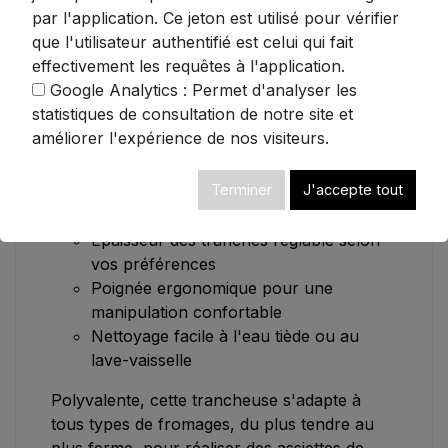
pour des résultats toujours impeccables.
par l'application. Ce jeton est utilisé pour vérifier
que l'utilisateur authentifié est celui qui fait
Caractéristiques principales :
effectivement les requêtes à l'application.
Google Analytics : Permet d'analyser les
Construction intégrale en métal pour
statistiques de consultation de notre site et
une durabilité exceptionnelle
améliorer l'expérience de nos visiteurs.
Fil tranchant en acier inoxydable 304
pour des coupes nettes
Terminer
J'accepte tout
3 fils de rechange inclus pour une
longévité accrue
Épaisseur des tranches réglable selon
vos préférences
Poignée ergonomique pour une
manipulation confortable
Nettoyage facile à l'eau tiède ou au
lave-vaisselle
Polyvalente, cette trancheuse s'adapte à
tous types de fromages, du plus tendre au