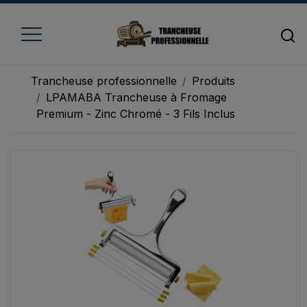
Trancheuse professionnelle
Produits
LPAMABA Trancheuse à Fromage
Premium - Zinc Chromé - 3 Fils Inclus
Accueil
Trancheuse à fromage
Trancheuse à jambon
Trancheuse à pain
Trancheuse à viande
Trancheuse à légume
Trancheuse électrique