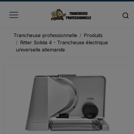
Trancheuse professionnelle
Produits
Ritter Solida 4 - Trancheuse électrique
universelle allemande
Accueil
Trancheuse à fromage
Trancheuse à jambon
Trancheuse à pain
Trancheuse à viande
Trancheuse à légume
Trancheuse électrique