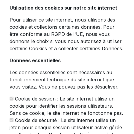
Utilisation des cookies sur notre site internet
allemande
Pour utiliser ce site internet, nous utilisons des
cookies et collectons certaines données. Pour
La
trancheuse
électrique Ritter Solida 4
être conforme au RGPD de l'UE, nous vous
représente l'excellence allemande dans votre
donnons le choix si vous nous autorisez à utiliser
cuisine. Entièrement métallique et conçue
certains Cookies et à collecter certaines Données.
pour durer, cette machine polyvalente
Données essentielles
transformera votre expérience culinaire
quotidienne.
Les données essentielles sont nécessaires au
fonctionnement technique du site internet que
Fabriquée avec soin à Gröbenzell près de
vous visitez. Vous ne pouvez pas les désactiver.
Munich, la Solida 4 incarne plus d'un siècle
de savoir-faire depuis 1905. Sa conception
Cookie de session : Le site internet utilise un
tout métal lui confère une robustesse
cookie pour identifier les sessions utilisateurs.
exceptionnelle, tandis que son puissant
Sans ce cookie, le site internet ne fonctionne pas.
moteur ECO garantit des performances
Cookie de sécurité : Le site internet utilise un
constantes tout en limitant la consommation
jeton pour chaque session utilisateur active gérée
d'énergie.