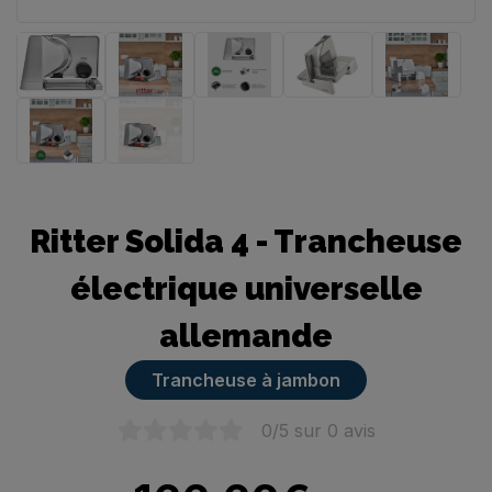
Trancheuse manuelle
Ritter Solida 4 - Trancheuse
électrique universelle
allemande
Trancheuse à jambon
0
/5 sur
0
avis