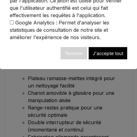
par l'application. Ce jeton est utilisé pour vérifier
que l'utilisateur authentifié est celui qui fait
Cette trancheuse universelle se distingue par
effectivement les requêtes à l'application.
sa précision remarquable, permettant
Google Analytics : Permet d'analyser les
d'obtenir des tranches d'une finesse extrême
statistiques de consultation de notre site et
jusqu'à environ 23 mm d'épaisseur. Sa lame
améliorer l'expérience de nos visiteurs.
dentelée s'adapte parfaitement à tous types
d'aliments, du pain aux charcuteries les plus
Terminer
J'accepte tout
délicates.
Caractéristiques principales :
Plateau ramasse-miettes intégré pour
un nettoyage facilité
Chariot amovible à glissière pour une
manipulation aisée
Range-restes pratique pour une
sécurité optimale
Double interrupteur de sécurité
(momentané et continu)