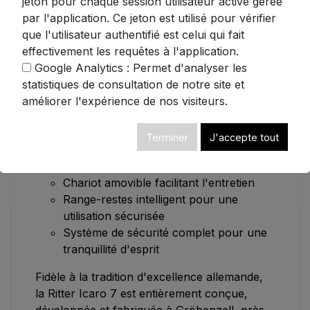
jeton pour chaque session utilisateur active gérée
fromages. Réglez l'épaisseur de coupe selon
par l'application. Ce jeton est utilisé pour vérifier
vos envies, de la plus fine des tranches
que l'utilisateur authentifié est celui qui fait
jusqu'à 14 mm.
effectivement les requêtes à l'application.
Google Analytics : Permet d'analyser les
L'Icaro 7 se distingue par son design
statistiques de consultation de notre site et
compact et bien pensé :
améliorer l'expérience de nos visiteurs.
Structure pliable ne mesurant que 10
cm une fois rangée
Terminer
J'accepte tout
Plateau ramasse-miettes intégré pour
un nettoyage simplifié
Chariot amovible facilitant l'entretien
Range-restes intelligent pour une
utilisation sécurisée
Système de sécurité complet pour une
tranquillité d'esprit
Fidèle à la tradition d'excellence allemande,
la Ritter Icaro 7 est entièrement conçue,