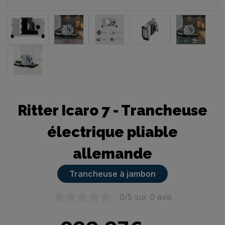
Trancheuse manuelle
Ritter Icaro 7 - Trancheuse
électrique pliable
allemande
Trancheuse à jambon
0
/5 sur
0
avis