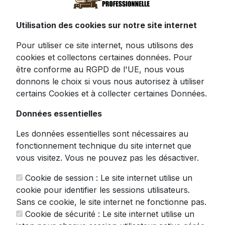
allemande
Utilisation des cookies sur notre site internet
Pour utiliser ce site internet, nous utilisons des
Entrez dans l'univers de la précision culinaire
cookies et collectons certaines données. Pour
allemande avec la
Ritter Icaro 7
, une
être conforme au RGPD de l'UE, nous vous
trancheuse électrique universelle qui
donnons le choix si vous nous autorisez à utiliser
révolutionnera votre approche de la
certains Cookies et à collecter certaines Données.
découpe. Véritable joyau technique
Données essentielles
entièrement métallique, cet appareil conjugue
robustesse et praticité grâce à son ingénieux
Les données essentielles sont nécessaires au
système pliable.
fonctionnement technique du site internet que
vous visitez. Vous ne pouvez pas les désactiver.
Cette
trancheuse pro
impressionne par sa
polyvalence exceptionnelle. Sa lame dentelée
Cookie de session : Le site internet utilise un
de qualité professionnelle tranche avec une
cookie pour identifier les sessions utilisateurs.
précision chirurgicale tous types d'aliments :
Sans ce cookie, le site internet ne fonctionne pas.
du pain croustillant aux légumes les plus
Cookie de sécurité : Le site internet utilise un
délicats, en passant par les viandes et