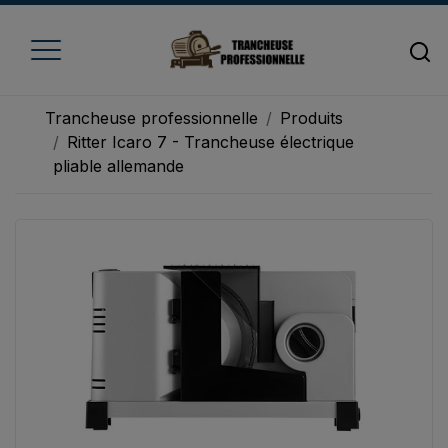
Trancheuse professionnelle
Produits
Ritter Icaro 7 - Trancheuse électrique
pliable allemande
Accueil
Trancheuse à fromage
Trancheuse à jambon
Trancheuse à pain
Trancheuse à viande
Trancheuse à légume
Trancheuse électrique