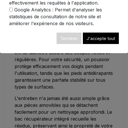
Son système de réglage précis permet
effectivement les requêtes à l'application.
d'ajuster l'épaisseur des tranches de 0 à 23
Google Analytics : Permet d'analyser les
mm, vous offrant une flexibilité totale pour
statistiques de consultation de notre site et
vos préparations, des carpaccios ultra-fins
améliorer l'expérience de nos visiteurs.
aux généreuses tranches de pain de
campagne.
Terminer
J'accepte tout
La lame crantée en acier inoxydable de 17
cm de diamètre assure des coupes nettes et
régulières. Pour votre sécurité, un poussoir
protège efficacement vos doigts pendant
l'utilisation, tandis que les pieds antidérapants
garantissent une parfaite stabilité sur tous
types de surfaces.
L'entretien n'a jamais été aussi simple grâce
aux pièces amovibles qui se détachent
facilement pour un nettoyage approfondi. Le
bac récupérateur intégré recueille les
résidus, préservant ainsi la propreté de votre