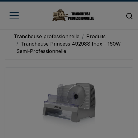
Trancheuse professionnelle
Produits
Trancheuse Princess 492988 Inox - 160W
Semi-Professionnelle
Accueil
Trancheuse à fromage
Trancheuse à jambon
Trancheuse à pain
Trancheuse à viande
Trancheuse à légume
Trancheuse électrique