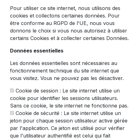
Pour utiliser ce site internet, nous utilisons des
Professionnelle
cookies et collectons certaines données. Pour
être conforme au RGPD de l'UE, nous vous
donnons le choix si vous nous autorisez à utiliser
Précision et polyvalence s'invitent dans votre
certains Cookies et à collecter certaines Données.
cuisine avec la
trancheuse
électrique
Princess 492988. Ce modèle semi-
Données essentielles
professionnel en inox brossé combine
Les données essentielles sont nécessaires au
robustesse et performance pour
fonctionnement technique du site internet que
transformer vos préparations culinaires.
vous visitez. Vous ne pouvez pas les désactiver.
Dotée d'un moteur puissant de 160W, cette
Cookie de session : Le site internet utilise un
trancheuse maîtrise avec brio la découpe de
cookie pour identifier les sessions utilisateurs.
nombreux aliments :
Sans ce cookie, le site internet ne fonctionne pas.
Charcuteries fines et épaisses
Cookie de sécurité : Le site internet utilise un
Fromages à pâte dure ou semi-ferme
jeton pour chaque session utilisateur active gérée
Pains croustillants ou moelleux
par l'application. Ce jeton est utilisé pour vérifier
que l'utilisateur authentifié est celui qui fait