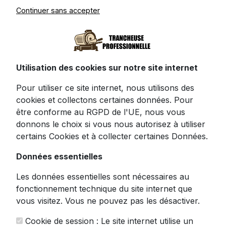
Continuer sans accepter
Spéciale Boulangerie
Découvrez notre trancheuse
Utilisation des cookies sur notre site internet
professionnelle, l'alliée incontournable des
artisans boulangers et restaurateurs
Pour utiliser ce site internet, nous utilisons des
exigeants. Conçue pour transformer vos
cookies et collectons certaines données. Pour
pains artisanaux en tranches parfaites, cette
être conforme au RGPD de l'UE, nous vous
trancheuse à pain professionnelle
allie
donnons le choix si vous nous autorisez à utiliser
robustesse, précision et facilité d'utilisation.
certains Cookies et à collecter certaines Données.
Dotée d'un puissant moteur en cuivre pur de
Données essentielles
370W, cette machine assure des coupes
rapides et efficaces, même pendant les
Les données essentielles sont nécessaires au
heures de service les plus intenses. Son
fonctionnement technique du site internet que
fonctionnement silencieux préserve
vous visitez. Vous ne pouvez pas les désactiver.
l'ambiance de votre établissement tout en
Cookie de session : Le site internet utilise un
économisant l'énergie.