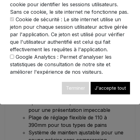
cookie pour identifier les sessions utilisateurs.
La qualité de fabrication est irréprochable :
Sans ce cookie, le site internet ne fonctionne pas.
entièrement construite en acier inoxydable
Cookie de sécurité : Le site internet utilise un
304, cette trancheuse résiste à l'usage
jeton pour chaque session utilisateur active gérée
intensif sans se déformer. Sa surface lisse
par l'application. Ce jeton est utilisé pour vérifier
facilite grandement le nettoyage quotidien, un
que l'utilisateur authentifié est celui qui fait
avantage considérable dans un
effectivement les requêtes à l'application.
environnement professionnel où l'hygiène
Google Analytics : Permet d'analyser les
est primordiale.
statistiques de consultation de notre site et
améliorer l'expérience de nos visiteurs.
Caractéristiques techniques :
Capacité impressionnante : 31 tranches
Terminer
J'accepte tout
uniformes en une seule opération
Épaisseur de coupe constante de 12mm
pour une présentation impeccable
Plage de réglage flexible de 110 à
390mm pour tous types de pains
Système de maintien ajustable pour une