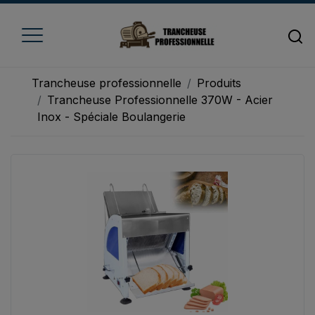
Trancheuse professionnelle
Produits
Trancheuse Professionnelle 370W - Acier
Inox - Spéciale Boulangerie
Accueil
Trancheuse à fromage
Trancheuse à jambon
Trancheuse à pain
Trancheuse à viande
Trancheuse à légume
Trancheuse électrique