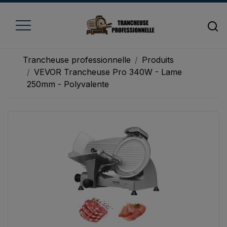
Trancheuse professionnelle
Produits
VEVOR Trancheuse Pro 340W - Lame
250mm - Polyvalente
Accueil
Trancheuse à fromage
Trancheuse à jambon
Trancheuse à pain
Trancheuse à viande
Trancheuse à légume
Trancheuse électrique