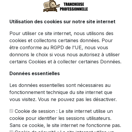
Découvrez la puissance et la précision avec
Utilisation des cookies sur notre site internet
notre
trancheuse à viande professionnelle
Pour utiliser ce site internet, nous utilisons des
VEVOR 340W. Cette machine robuste
cookies et collectons certaines données. Pour
représente l'alliance parfaite entre
être conforme au RGPD de l'UE, nous vous
performance industrielle et facilité
donnons le choix si vous nous autorisez à utiliser
d'utilisation pour les professionnels
certains Cookies et à collecter certaines Données.
exigeants.
Données essentielles
Équipée d'une lame premium en acier
inoxydable SUS420 de 250mm (10"), cette
Les données essentielles sont nécessaires au
trancheuse fait preuve d'une polyvalence
fonctionnement technique du site internet que
remarquable. Sa lame haute résistance,
vous visitez. Vous ne pouvez pas les désactiver.
affûtable grâce à la pierre intégrée, tranche
avec aisance une variété impressionnante
Cookie de session : Le site internet utilise un
d'aliments : viandes fraîches ou congelées,
cookie pour identifier les sessions utilisateurs.
fromages à pâte dure, charcuteries, pains
Sans ce cookie, le site internet ne fonctionne pas.
artisanaux et légumes.