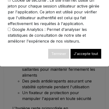
Cookie de sécurité : Le site internet utilise un
jeton pour chaque session utilisateur active gérée
Le puissant moteur de 340W cadencé à 360
par l'application. Ce jeton est utilisé pour vérifier
tr/min (version européenne) garantit des
que l'utilisateur authentifié est celui qui fait
coupes nettes et précises, même sur les
effectivement les requêtes à l'application.
produits les plus denses. Réglez l'épaisseur
Google Analytics : Permet d'analyser les
de tranche selon vos besoins de 0 à 15mm à
statistiques de consultation de notre site et
l'aide du bouton de réglage progressif pour
améliorer l'expérience de nos visiteurs.
des préparations parfaitement calibrées.
La sécurité n'est jamais compromise avec :
Terminer
J'accepte tout
Un poussoir ergonomique avec pointes
saillantes pour maintenir fermement les
aliments
Des pieds antidérapants assurant une
stabilité optimale pendant l'utilisation
Un fixateur de protection pour
manipuler l'appareil en toute sécurité
L'hygiène reste primordiale en