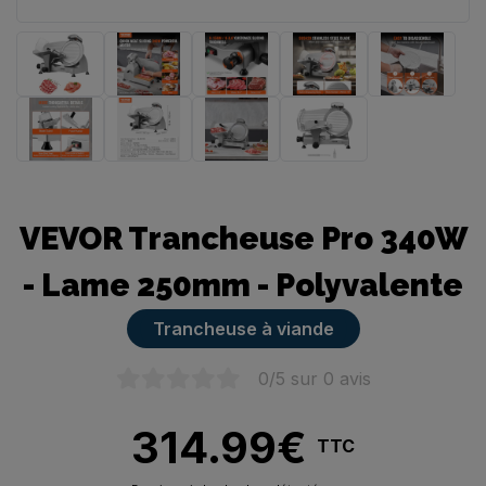
Trancheuse manuelle
VEVOR Trancheuse Pro 340W
- Lame 250mm - Polyvalente
Trancheuse à viande
0
/5 sur
0
avis
314.99
€
TTC