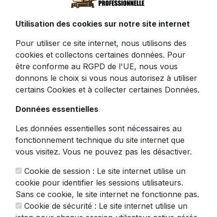
Utilisation des cookies sur notre site internet
Révolutionnez votre expérience de découpe
Pour utiliser ce site internet, nous utilisons des
avec cette élégante
trancheuse pour pain
cookies et collectons certaines données. Pour
pliable en bois de bambou. Fabriquée à partir
être conforme au RGPD de l'UE, nous vous
de matériaux naturels et écologiques, cette
donnons le choix si vous nous autorisez à utiliser
trancheuse Vastsea allie fonctionnalité,
certains Cookies et à collecter certaines Données.
esthétique et respect de l'environnement.
Données essentielles
Conçue pour les amateurs de pain frais et les
professionnels exigeants, cette trancheuse
Les données essentielles sont nécessaires au
offre une solution pratique pour obtenir des
fonctionnement technique du site internet que
tranches d'épaisseur uniforme selon vos
vous visitez. Vous ne pouvez pas les désactiver.
préférences. Son système de rainures
multiples vous permet d'ajuster l'épaisseur
Cookie de session : Le site internet utilise un
des tranches en fonction de vos besoins
cookie pour identifier les sessions utilisateurs.
culinaires.
Sans ce cookie, le site internet ne fonctionne pas.
Cookie de sécurité : Le site internet utilise un
Caractéristiques principales :