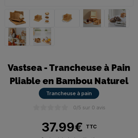
Trancheuse manuelle
Vastsea - Trancheuse à Pain
Pliable en Bambou Naturel
Trancheuse à pain
0
/5 sur
0
avis
37.99
€
TTC