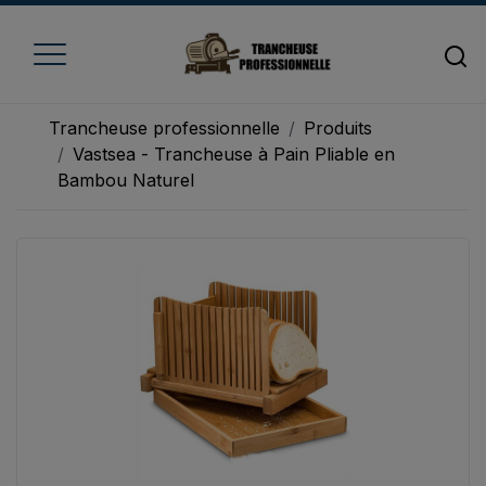
Trancheuse professionnelle
Produits
Vastsea - Trancheuse à Pain Pliable en
Bambou Naturel
Accueil
Trancheuse à fromage
Trancheuse à jambon
Trancheuse à pain
Trancheuse à viande
Trancheuse à légume
Trancheuse électrique