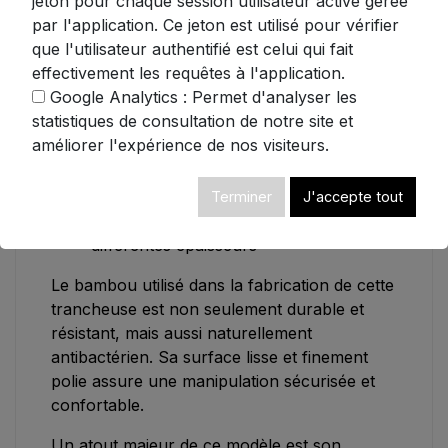
jeton pour chaque session utilisateur active gérée
par l'application. Ce jeton est utilisé pour vérifier
Dimensions extérieures : 32 x 22 x 15
que l'utilisateur authentifié est celui qui fait
cm
effectivement les requêtes à l'application.
Dimensions intérieures : 26 x 16 x 13
Google Analytics : Permet d'analyser les
cm
statistiques de consultation de notre site et
Matériau : Bambou naturel de haute
améliorer l'expérience de nos visiteurs.
qualité
Plateau récupérateur de miettes intégré
Design pliable pour un rangement facile
Terminer
J'accepte tout
Guide de coupe ajustable pour
différentes épaisseurs
Le bambou utilisé dans la fabrication de cette
trancheuse est non seulement durable et
résistant, mais aussi naturellement
antibactérien. Sa surface lisse et finement
polie assure une manipulation sécurisée et
confortable.
Un atout majeur de ce modèle est son