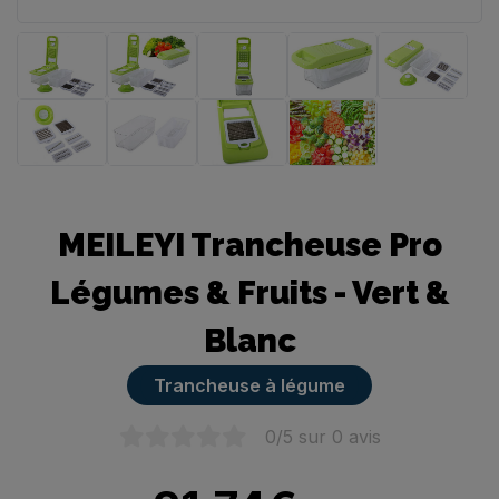
Trancheuse manuelle
MEILEYI Trancheuse Pro
Légumes & Fruits - Vert &
Blanc
Trancheuse à légume
0
/5 sur
0
avis