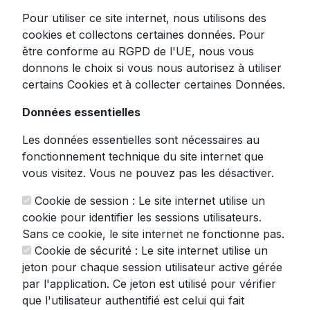
Pour utiliser ce site internet, nous utilisons des
Vert & Blanc
cookies et collectons certaines données. Pour
être conforme au RGPD de l'UE, nous vous
donnons le choix si vous nous autorisez à utiliser
Transformez votre expérience culinaire avec
certains Cookies et à collecter certaines Données.
cette
trancheuse à légume
professionnelle
MEILEYI, l'allié indispensable des chefs
Données essentielles
amateurs et professionnels. Ce couteau
Les données essentielles sont nécessaires au
mécanique nouvelle génération vous permet
fonctionnement technique du site internet que
d'obtenir des coupes parfaites avec une
vous visitez. Vous ne pouvez pas les désactiver.
précision millimétrique ajustable de 1 à 9 mm.
Cookie de session : Le site internet utilise un
Cette trancheuse multifonction excelle dans
cookie pour identifier les sessions utilisateurs.
sa polyvalence, capable de transformer avec
Sans ce cookie, le site internet ne fonctionne pas.
facilité :
Cookie de sécurité : Le site internet utilise un
Légumes frais en julienne délicate
jeton pour chaque session utilisateur active gérée
Fruits en tranches uniformes
par l'application. Ce jeton est utilisé pour vérifier
Fromages en cubes réguliers
que l'utilisateur authentifié est celui qui fait