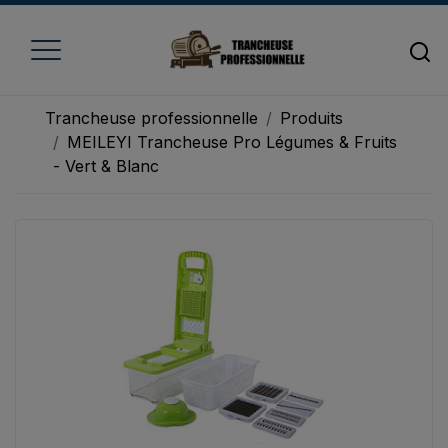
Trancheuse professionnelle
Produits
MEILEYI Trancheuse Pro Légumes & Fruits
- Vert & Blanc
Accueil
Trancheuse à fromage
Trancheuse à jambon
Trancheuse à pain
Trancheuse à viande
Trancheuse à légume
Trancheuse électrique