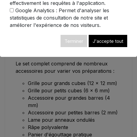
Œufs durs en rondelles précises
effectivement les requêtes à l'application.
Google Analytics : Permet d'analyser les
Sa fabrication associe un plastique de haute
statistiques de consultation de notre site et
qualité et des lames en acier inoxydable,
améliorer l'expérience de nos visiteurs.
garantissant durabilité et performance. La
sécurité n'est pas en reste avec son
Terminer
J'accepte tout
couvercle de protection des lames,
permettant un rangement sans risque.
Le set complet comprend de nombreux
accessoires pour varier vos préparations :
Grille pour grands cubes (12 x 12 mm)
Grille pour petits cubes (6 x 6 mm)
Accessoire pour grandes barres (4
mm)
Accessoire pour petites barres (2 mm)
Lame pour anneaux ondulés
Râpe polyvalente
Panier d'égouttage pratique