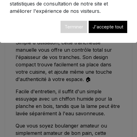
Matière: Bois d'hévéa et lame inox
statistiques de consultation de notre site et
Couleur: Naturel
améliorer l'expérience de nos visiteurs.
Socle et manche en bois massif
Couteau à lame dentée pour une
Terminer
J'accepte tout
découpe précise
Simple d'utilisation, cette trancheuse
manuelle vous offre un contrôle total sur
l'épaisseur de vos tranches. Son design
compact trouve facilement sa place dans
votre cuisine, et ajoute même une touche
d'authenticité à votre espace. 🏠
Facile d'entretien, il suffit d'un simple
essuyage avec un chiffon humide pour la
planche en bois, tandis que la lame peut être
lavée séparément à l'eau savonneuse.
Que vous soyez boulanger amateur ou
simplement amateur de bon pain, cette