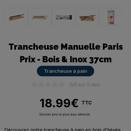
Trancheuse manuelle
Trancheuse Manuelle Paris
Prix - Bois & Inox 37cm
Trancheuse à pain
0
/5 sur
0
avis
18.99
€
TTC
Dernier prix le plus bas détecté
Découvrez notre trancheuse à pain en bois d'hévéa