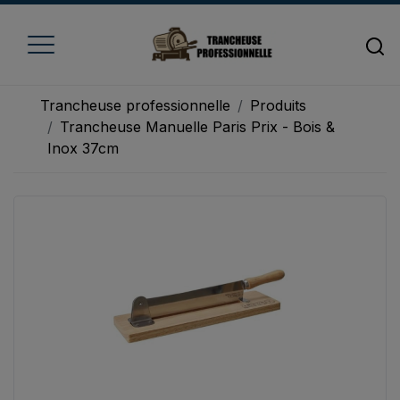
Trancheuse professionnelle
Produits
Trancheuse Manuelle Paris Prix - Bois &
Inox 37cm
Accueil
Trancheuse à fromage
Trancheuse à jambon
Trancheuse à pain
Trancheuse à viande
Trancheuse à légume
Trancheuse électrique