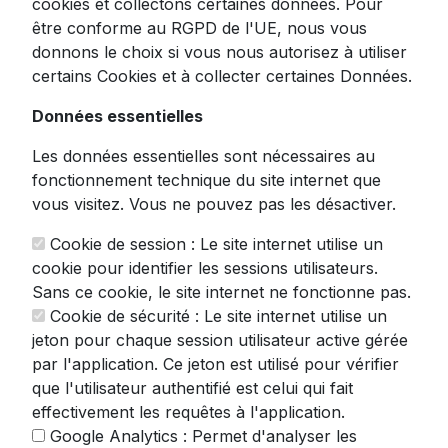
cookies et collectons certaines données. Pour
parfaitement régulières avec cette élégante
être conforme au RGPD de l'UE, nous vous
trancheuse pour pain
en bois d'hévéa et
donnons le choix si vous nous autorisez à utiliser
inox. Alliant fonctionnalité et esthétique
certains Cookies et à collecter certaines Données.
naturelle, cette trancheuse manuelle 2 en 1
de 37,5 cm vous permettra de réaliser des
Données essentielles
coupes précises et homogènes.
Les données essentielles sont nécessaires au
Fabriquée avec soin en bois d'hévéa de
fonctionnement technique du site internet que
qualité, cette trancheuse à pain offre une
vous visitez. Vous ne pouvez pas les désactiver.
stabilité parfaite pendant l'utilisation. Son
Cookie de session : Le site internet utilise un
couteau intégré à lame dentée en inox
cookie pour identifier les sessions utilisateurs.
assure une découpe nette sans écraser la
Sans ce cookie, le site internet ne fonctionne pas.
mie, préservant ainsi toutes les qualités
Cookie de sécurité : Le site internet utilise un
gustatives de vos pains artisanaux, baguettes
jeton pour chaque session utilisateur active gérée
traditionnelles ou pains de mie.
par l'application. Ce jeton est utilisé pour vérifier
Caractéristiques techniques:
que l'utilisateur authentifié est celui qui fait
effectivement les requêtes à l'application.
Dimensions: L. 37,5 x l. 9,6 x H. 7 cm
Google Analytics : Permet d'analyser les