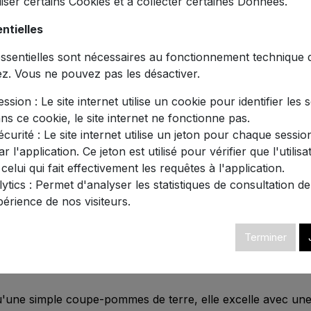
iliser certains Cookies et à collecter certaines Données.
ntielles
e atelier gastronomique avec notre
trancheuse manuelle
Ch
arations culinaires raffinées.
sentielles sont nécessaires au fonctionnement technique du
ez. Vous ne pouvez pas les désactiver.
 cuisines professionnelles tout en restant accessible aux 
ision dans un design compact de 23,7 x 15 cm.
ssion : Le site internet utilise un cookie pour identifier les 
ans ce cookie, le site internet ne fonctionne pas.
cier inoxydable de haute qualité et ABS résistant, cette tra
curité : Le site internet utilise un jeton pour chaque session
sation intensive.
r l'application. Ce jeton est utilisé pour vérifier que l'utilisa
elle
: Livrée avec 2 couteaux interchangeables, elle s'adap
 celui qui fait effectivement les requêtes à l'application.
aisses pour gratins ou salades.
tics : Permet d'analyser les statistiques de consultation de 
périence de nos visiteurs.
: Sa poignée roulante ergonomique minimise l'effort et per
mportantes.
Terminer
s de cuisine ! Sa base large équipée de patins antidérapants 
u'une simple coupe-pommes de terre, elle excelle avec une 