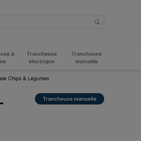
use à
Trancheuse
Trancheuse
me
électrique
manuelle
ale Chips & Légumes
Trancheuse manuelle
-