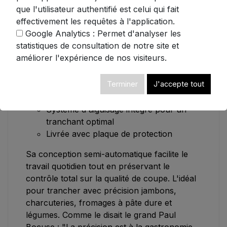
que l'utilisateur authentifié est celui qui fait
🔍 Caractéristiques techniques :
effectivement les requêtes à l'application.
Google Analytics : Permet d'analyser les
Puissance : 250W - Alimentation :
statistiques de consultation de notre site et
220V/50Hz
améliorer l'expérience de nos visiteurs.
Dimensions : L 510 x P 440 x H 432
mm
Terminer
J'accepte tout
Réglage de l'épaisseur de coupe : de
0,2 à 15 mm
Système d'aiguisage intégré pour un
tranchant optimal
Livrée avec plaque de protection
Sa conception semi-automatique facilite le
travail quotidien tout en préservant le
contrôle total sur la qualité de coupe. L'idéal
pour trancher avec précision jambons,
charcuteries, fromages à pâte dure et
légumes. Comme le disait le grand Paul