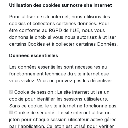
Utilisation des cookies sur notre site internet
gravité professionnelle
Pour utiliser ce site internet, nous utilisons des
cookies et collectons certaines données. Pour
être conforme au RGPD de l'UE, nous vous
Élevez vos préparations culinaires avec cette
donnons le choix si vous nous autorisez à utiliser
trancheuse à jambon professionnelle
certains Cookies et à collecter certaines Données.
Dynasteel rouge qui allie puissance et
précision. Conçue pour les restaurateurs
Données essentielles
exigeants qui ne transigent pas sur la qualité
des découpes.
Les données essentielles sont nécessaires au
fonctionnement technique du site internet que
Cette trancheuse à gravité se distingue par sa
vous visitez. Vous ne pouvez pas les désactiver.
robustesse exceptionnelle, avec un corps en
alliage d'aluminium moulé sous pression qui
Cookie de session : Le site internet utilise un
garantit stabilité et longévité même lors d'un
cookie pour identifier les sessions utilisateurs.
usage intensif. Sa lame circulaire de 300 mm
Sans ce cookie, le site internet ne fonctionne pas.
en acier inoxydable assure une coupe nette
Cookie de sécurité : Le site internet utilise un
et précise, digne des plus grandes maisons
jeton pour chaque session utilisateur active gérée
de charcuterie.
par l'application. Ce jeton est utilisé pour vérifier