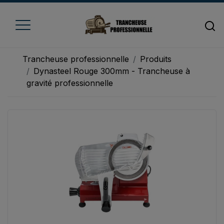
Trancheuse professionnelle
Produits
Dynasteel Rouge 300mm - Trancheuse à
gravité professionnelle
Accueil
Trancheuse à fromage
Trancheuse à jambon
Trancheuse à pain
Trancheuse à viande
Trancheuse à légume
Trancheuse électrique