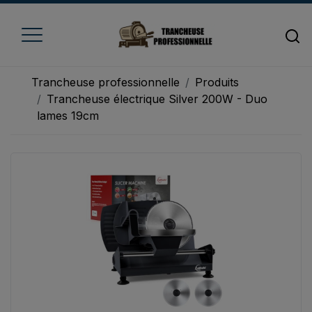
Trancheuse professionnelle
Produits
Trancheuse électrique Silver 200W - Duo
lames 19cm
Accueil
Trancheuse à fromage
Trancheuse à jambon
Trancheuse à pain
Trancheuse à viande
Trancheuse à légume
Trancheuse électrique