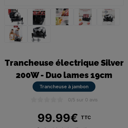
Trancheuse manuelle
Trancheuse électrique Silver
200W - Duo lames 19cm
Trancheuse à jambon
0
/5 sur
0
avis
99.99
€
TTC