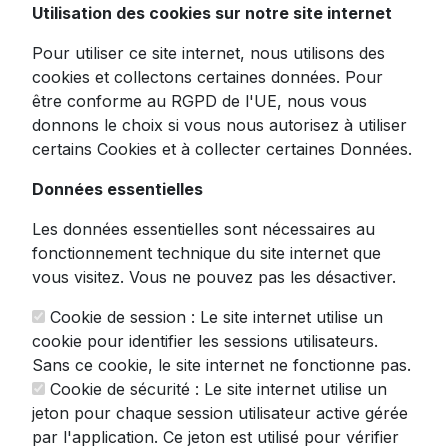
Utilisation des cookies sur notre site internet
Pour utiliser ce site internet, nous utilisons des
Découvrez l'excellence du tranchage
cookies et collectons certaines données. Pour
professionnel à domicile avec cette puissante
être conforme au RGPD de l'UE, nous vous
trancheuse électrique 200W en finition
donnons le choix si vous nous autorisez à utiliser
argentée. Un véritable joyau de précision qui
certains Cookies et à collecter certaines Données.
transformera votre expérience culinaire
Données essentielles
quotidienne, digne des meilleurs ateliers de
charcuterie.
Les données essentielles sont nécessaires au
fonctionnement technique du site internet que
Cette
trancheuse à jambon
polyvalente est
vous visitez. Vous ne pouvez pas les désactiver.
l'alliée parfaite des gourmets exigeants. Son
système de double lame en acier inoxydable
Cookie de session : Le site internet utilise un
304 vous offre une polyvalence
cookie pour identifier les sessions utilisateurs.
exceptionnelle :
Sans ce cookie, le site internet ne fonctionne pas.
Cookie de sécurité : Le site internet utilise un
Lame lisse : idéale pour la charcuterie,
jeton pour chaque session utilisateur active gérée
le jambon, les viandes et les fromages
par l'application. Ce jeton est utilisé pour vérifier
Lame dentelée : parfaite pour trancher