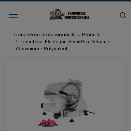
Trancheuse professionnelle
Produits
Trancheur Électrique Semi-Pro 195mm -
Aluminium - Polyvalent
Accueil
Trancheuse à fromage
Trancheuse à jambon
Trancheuse à pain
Trancheuse à viande
Trancheuse à légume
Trancheuse électrique