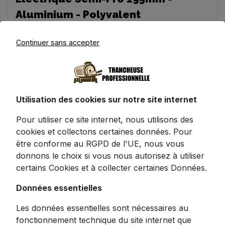
Aluminium - Polyvalent
Continuer sans accepter
Révolutionnez votre approche culinaire avec
ce
trancheuse électrique
semi-
professionnelle alliant puissance et précision.
Conçue pour les passionnés de gastronomie
Utilisation des cookies sur notre site internet
comme pour les restaurateurs exigeants,
cette machine transforme l'art de la découpe
Pour utiliser ce site internet, nous utilisons des
en un véritable plaisir quotidien.
cookies et collectons certaines données. Pour
être conforme au RGPD de l'UE, nous vous
🔪
Performance de découpe
donnons le choix si vous nous autorisez à utiliser
exceptionnelle
certains Cookies et à collecter certaines Données.
Sa lame circulaire de 195 mm en acier
Données essentielles
inoxydable garantit des tranches parfaites et
homogènes, qu'il s'agisse de charcuteries
Les données essentielles sont nécessaires au
délicates, de viandes rôties ou de fromages
fonctionnement technique du site internet que