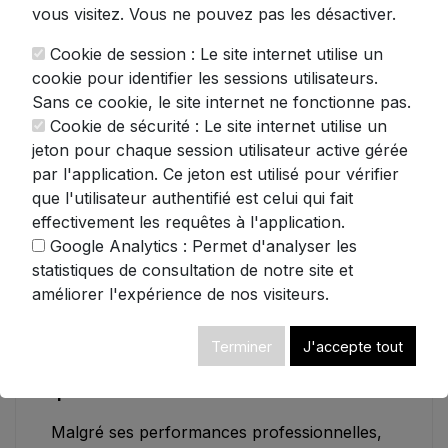
affinés. L'épaisseur réglable de 0,2 à 12 mm
vous visitez. Vous ne pouvez pas les désactiver.
vous offre une liberté totale : du carpaccio
Cookie de session : Le site internet utilise un
finement tranché aux coupes généreuses
cookie pour identifier les sessions utilisateurs.
pour vos plateaux de dégustation.
Sans ce cookie, le site internet ne fonctionne pas.
Construction robuste et fiabilité à toute
Cookie de sécurité : Le site internet utilise un
épreuve
jeton pour chaque session utilisateur active gérée
par l'application. Ce jeton est utilisé pour vérifier
Le corps en aluminium de haute qualité
que l'utilisateur authentifié est celui qui fait
confère à cet appareil une résistance
effectivement les requêtes à l'application.
remarquable et une stabilité parfaite pendant
Google Analytics : Permet d'analyser les
l'utilisation. Son moteur de 120W, conçu
statistiques de consultation de notre site et
pour un fonctionnement silencieux et
améliorer l'expérience de nos visiteurs.
efficace, vous assure des découpes sans
effort même sur les produits les plus denses.
Terminer
J'accepte tout
Confort d'utilisation pensé pour le
quotidien
Malgré ses performances professionnelles,