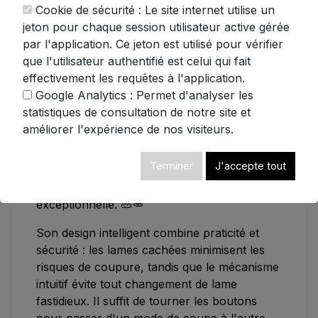
vos plats
Cookie de sécurité : Le site internet utilise un
Des allumettes régulières pour des
jeton pour chaque session utilisateur active gérée
garnitures raffinées
par l'application. Ce jeton est utilisé pour vérifier
Des dés précis pour vos salades et
que l'utilisateur authentifié est celui qui fait
macédoines
effectivement les requêtes à l'application.
Google Analytics : Permet d'analyser les
La qualité professionnelle est au rendez-
statistiques de consultation de notre site et
vous avec des lames en acier inoxydable
améliorer l'expérience de nos visiteurs.
420, garantissant une coupe nette et précise
sur tous types d'aliments. Carottes, pommes
Terminer
J'accepte tout
de terre, concombres ou tomates - aucun
légume ne résiste à sa performance
exceptionnelle. 🥒🥕
Son design intelligent combine praticité et
sécurité : les lames cachées minimisent les
risques de coupure, tandis que le mécanisme
intuitif évite tout changement de lame
fastidieux. Il suffit de tourner les boutons