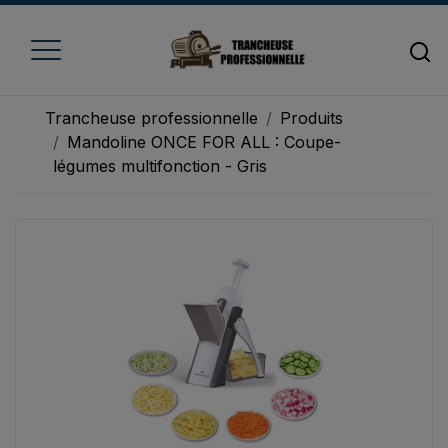
Trancheuse professionnelle
Produits
Mandoline ONCE FOR ALL : Coupe-
légumes multifonction - Gris
Accueil
Trancheuse à fromage
Trancheuse à jambon
Trancheuse à pain
Trancheuse à viande
Trancheuse à légume
Trancheuse électrique