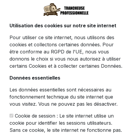
multifonction - Gris
Utilisation des cookies sur notre site internet
Révolutionnez votre préparation culinaire
Pour utiliser ce site internet, nous utilisons des
avec la mandoline multifonction ONCE FOR
cookies et collectons certaines données. Pour
ALL, l'assistant parfait pour les chefs
être conforme au RGPD de l'UE, nous vous
amateurs comme professionnels. Cette
donnons le choix si vous nous autorisez à utiliser
trancheuse manuelle
polyvalente
certains Cookies et à collecter certaines Données.
transforme instantanément vos légumes en
créations gastronomiques dignes des plus
Données essentielles
grands restaurants.
Les données essentielles sont nécessaires au
Dotée d'un système de coupe 4-en-1
fonctionnement technique du site internet que
innovant, elle vous permet de réaliser :
vous visitez. Vous ne pouvez pas les désactiver.
Des tranches parfaites d'épaisseur
Cookie de session : Le site internet utilise un
variable (de 0,1 à 8 mm)
cookie pour identifier les sessions utilisateurs.
Des juliennes élégantes pour sublimer
Sans ce cookie, le site internet ne fonctionne pas.