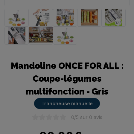
Trancheuse manuelle
Mandoline ONCE FOR ALL :
Coupe-légumes
multifonction - Gris
Trancheuse manuelle
0
/5 sur
0
avis